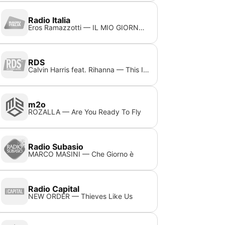
Radio Italia
Eros Ramazzotti — IL MIO GIORNO PREFERITO
RDS
Calvin Harris feat. Rihanna — This Is What You Came For
m2o
ROZALLA — Are You Ready To Fly
Radio Subasio
MARCO MASINI — Che Giorno è
Radio Capital
NEW ORDER — Thieves Like Us