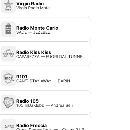
Virgin Radio
Virgin Radio Motel
Radio Monte Carlo
SADE — JEZEBEL
Radio Kiss Kiss
CAPAREZZA — FUORI DAL TUNNEL (DEL DIVERTIMENTO)
R101
CAN'T STAY AWAY — DARIN
Radio 105
105 InDaKlubb — Andrea Belli
Radio Freccia
Green Day — I'm Never Gonna R.I.P.