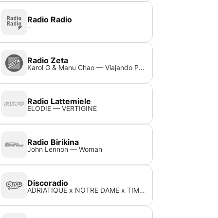
Radio Radio
-
Radio Zeta
Karol G & Manu Chao — Viajando Por El Mundo
Radio Lattemiele
ELODIE — VERTIGINE
Radio Birikina
John Lennon — Woman
Discoradio
ADRIATIQUE x NOTRE DAME x TIMBALAND x NELLY FURTADO — GIVE IT TO ME '25