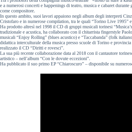
Tra i promotori della compagnia musico-teatrale “+ttosto di stare a ka
e a numerosi concerti e happenings di teatro, musica e cabaret durante
come compositore.
In questo ambito, suoi lavori appaiono negli album degli interpreti Ci
Cristofaro e in numerose compilation, tra le quali “Torino Live 1995” e
Ha prodotto altresì nel 1998 il CD di gruppi musicali torinesi “Musica’
tradizionale e acustica, ha collaborato con il chitarrista fingerstyle Pa
musicali “Enjoy Rolling” (blues acustico) e “Taccabanda” (folk italian
didattica interculturale della musica presso scuole di Torino e provinc
realizzato il CD “Diritti e rovesci”.
La sua più recente collaborazione data al 2018 con il cantautore torine
artistico – nell’album “Con le dovute eccezioni”.
Ha pubblicato il suo primo EP “Chiaroscuro” – disponibile su numerose