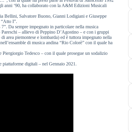
sa…”, con la quale ha preso parte al Festival di Sanscemo 1992
 gli anni ‘90, ha collaborato con la A&M Edizioni Musicali
nzia Bellini, Salvatore Buono, Gianni Lodigiani e Giuseppe
 “Atto I”.
s 7”. Da sempre impegnato in particolare nella musica
olo Pareschi – allievo di Peppino D’Agostino – e con i gruppi
o di area piemontese e lombarda) ed è tuttora impegnato nella
ia nell’ensamble di musica andina “Rio Colorè” con il quale ha
se Piergiorgio Tedesco – con il quale prosegue un sodalizio
 piattaforme digitali – nel Gennaio 2021.