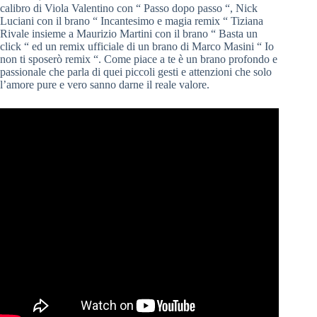
calibro di Viola Valentino con “ Passo dopo passo “, Nick
Luciani con il brano “ Incantesimo e magia remix “ Tiziana
Rivale insieme a Maurizio Martini con il brano “ Basta un
click “ ed un remix ufficiale di un brano di Marco Masini “ Io
non ti sposerò remix “. Come piace a te è un brano profondo e
passionale che parla di quei piccoli gesti e attenzioni che solo
l’amore pure e vero sanno darne il reale valore.