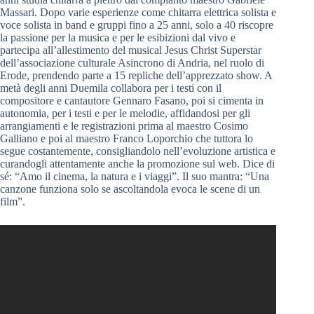
Massari. Dopo varie esperienze come chitarra elettrica solista e
voce solista in band e gruppi fino a 25 anni, solo a 40 riscopre
la passione per la musica e per le esibizioni dal vivo e
partecipa all’allestimento del musical Jesus Christ Superstar
dell’associazione culturale Asincrono di Andria, nel ruolo di
Erode, prendendo parte a 15 repliche dell’apprezzato show. A
metà degli anni Duemila collabora per i testi con il
compositore e cantautore Gennaro Fasano, poi si cimenta in
autonomia, per i testi e per le melodie, affidandosi per gli
arrangiamenti e le registrazioni prima al maestro Cosimo
Galliano e poi al maestro Franco Loporchio che tuttora lo
segue costantemente, consigliandolo nell’evoluzione artistica e
curandogli attentamente anche la promozione sul web. Dice di
sé: “Amo il cinema, la natura e i viaggi”. Il suo mantra: “Una
canzone funziona solo se ascoltandola evoca le scene di un
film”.