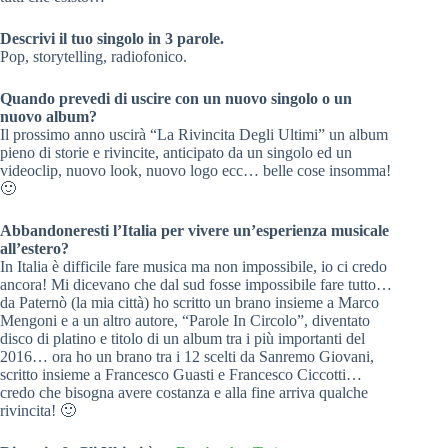
Descrivi il tuo singolo in 3 parole.
Pop, storytelling, radiofonico.
Quando prevedi di uscire con un nuovo singolo o un
nuovo album?
Il prossimo anno uscirà “La Rivincita Degli Ultimi” un album
pieno di storie e rivincite, anticipato da un singolo ed un
videoclip, nuovo look, nuovo logo ecc… belle cose insomma!
🙂
Abbandoneresti l’Italia per vivere un’esperienza musicale
all’estero?
In Italia è difficile fare musica ma non impossibile, io ci credo
ancora! Mi dicevano che dal sud fosse impossibile fare tutto…
da Paternò (la mia città) ho scritto un brano insieme a Marco
Mengoni e a un altro autore, “Parole In Circolo”, diventato
disco di platino e titolo di un album tra i più importanti del
2016… ora ho un brano tra i 12 scelti da Sanremo Giovani,
scritto insieme a Francesco Guasti e Francesco Ciccotti…
credo che bisogna avere costanza e alla fine arriva qualche
rivincita! 🙂