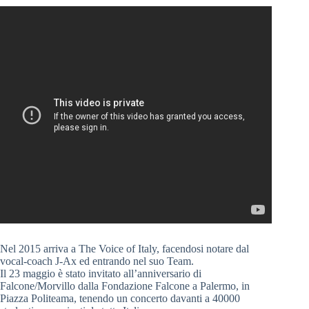
Nel 2015 arriva a The Voice of Italy, facendosi notare dal
vocal-coach J-Ax ed entrando nel suo Team.
Il 23 maggio è stato invitato all’anniversario di
Falcone/Morvillo dalla Fondazione Falcone a Palermo, in
Piazza Politeama, tenendo un concerto davanti a 40000