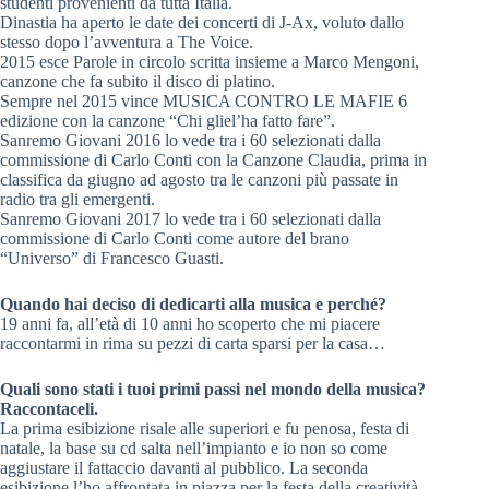
studenti provenienti da tutta Italia.
Dinastia ha aperto le date dei concerti di J-Ax, voluto dallo
stesso dopo l’avventura a The Voice.
2015 esce Parole in circolo scritta insieme a Marco Mengoni,
canzone che fa subito il disco di platino.
Sempre nel 2015 vince MUSICA CONTRO LE MAFIE 6
edizione con la canzone “Chi gliel’ha fatto fare”.
Sanremo Giovani 2016 lo vede tra i 60 selezionati dalla
commissione di Carlo Conti con la Canzone Claudia, prima in
classifica da giugno ad agosto tra le canzoni più passate in
radio tra gli emergenti.
Sanremo Giovani 2017 lo vede tra i 60 selezionati dalla
commissione di Carlo Conti come autore del brano
“Universo” di Francesco Guasti.
Quando hai deciso di dedicarti alla musica e perché?
19 anni fa, all’età di 10 anni ho scoperto che mi piacere
raccontarmi in rima su pezzi di carta sparsi per la casa…
Quali sono stati i tuoi primi passi nel mondo della musica?
Raccontaceli.
La prima esibizione risale alle superiori e fu penosa, festa di
natale, la base su cd salta nell’impianto e io non so come
aggiustare il fattaccio davanti al pubblico. La seconda
esibizione l’ho affrontata in piazza per la festa della creatività,