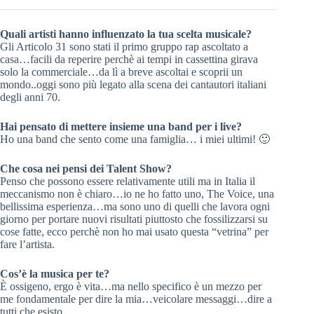
Quali artisti hanno influenzato la tua scelta musicale?
Gli Articolo 31 sono stati il primo gruppo rap ascoltato a
casa…facili da reperire perchè ai tempi in cassettina girava
solo la commerciale…da lì a breve ascoltai e scoprii un
mondo..oggi sono più legato alla scena dei cantautori italiani
degli anni 70.
Hai pensato di mettere insieme una band per i live?
Ho una band che sento come una famiglia… i miei ultimi! 🙂
Che cosa nei pensi dei Talent Show?
Penso che possono essere relativamente utili ma in Italia il
meccanismo non è chiaro…io ne ho fatto uno, The Voice, una
bellissima esperienza…ma sono uno di quelli che lavora ogni
giorno per portare nuovi risultati piuttosto che fossilizzarsi su
cose fatte, ecco perchè non ho mai usato questa “vetrina” per
fare l’artista.
Cos’è la musica per te?
È ossigeno, ergo è vita…ma nello specifico è un mezzo per
me fondamentale per dire la mia…veicolare messaggi…dire a
tutti che esisto…