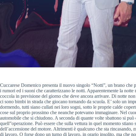
Cuccarese Domenico presenta il nuovo singolo “Notti”, un brano che pren
i rumori ed i suoni che caratterizzano le notti. Apparentemente la notte no
coccola in previsione del giorno che deve ancora arrivare. Di notte non 
ci sono bimbi in strada che giocano tornando da scuola. E’ solo un impre
dormendo, tutti siano cullati nei loro sogni, sotto le proprie calde coperte.
cose sul proprio prossimo che neanche potevamo immaginare. Nel cuore d
automobile che si chiudono. A seconda di quante volte sbattono si pu
quell”operazione. Può essere che sulla vettura in quel momento stiano s
dell’accensione del motore. Altrimenti è qualcuno che sta rincasando, m
di lavoro. O forse dopo un turno di lavoro, in orario insolito, ma che n