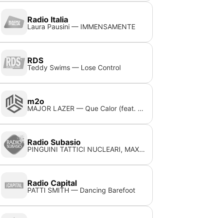
Radio Italia
Laura Pausini — IMMENSAMENTE
RDS
Teddy Swims — Lose Control
m2o
MAJOR LAZER — Que Calor (feat. J Balvin & El Alfa) (Damien N Drix Remix)
Radio Subasio
PINGUINI TATTICI NUCLEARI, MAX PEZZALI — Bottiglie Vuote
Radio Capital
PATTI SMITH — Dancing Barefoot