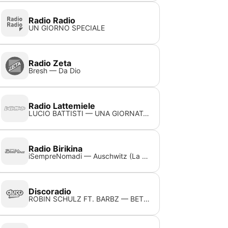
Radio Radio
UN GIORNO SPECIALE
Radio Zeta
Bresh — Da Dio
Radio Lattemiele
LUCIO BATTISTI — UNA GIORNATA UGGIOSA
Radio Birikina
iSempreNomadi — Auschwitz (La canzone del bambino nel vento)
Discoradio
ROBIN SCHULZ FT. BARBZ — BETTER TIMES