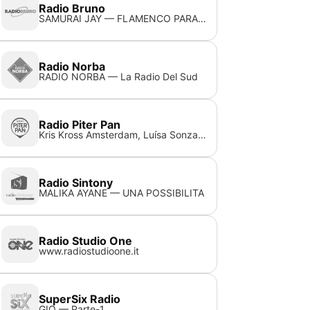
Radio Bruno
SAMURAI JAY — FLAMENCO PARANOIA
Radio Norba
RADIO NORBA — La Radio Del Sud
Radio Piter Pan
Kris Kross Amsterdam, Luísa Sonza & Willy William — My Oh My
Radio Sintony
MALIKA AYANE — UNA POSSIBILITA
Radio Studio One
www.radiostudioone.it
SuperSix Radio
GIO — Parte-1