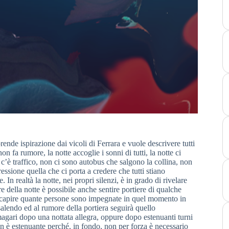
de ispirazione dai vicoli di Ferrara e vuole descrivere tutti
n fa rumore, la notte accoglie i sonni di tutti, la notte ci
c’è traffico, non ci sono autobus che salgono la collina, non
ssione quella che ci porta a credere che tutti stiano
 In realtà la notte, nei propri silenzi, è in grado di rivelare
ella notte è possibile anche sentire portiere di qualche
ò capire quante persone sono impegnate in quel momento in
alendo ed al rumore della portiera seguirà quello
agari dopo una nottata allegra, oppure dopo estenuanti turni
on è estenuante perché, in fondo, non per forza è necessario