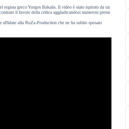
el regista greco Yorgos Bakalis. Il video è stato ispirato da un
contrato il favore della critica aggiudicandosi numerosi premi
e affidate alla RuZa-Production che ne ha subito sposato