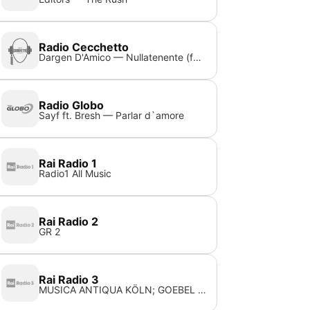
Radio Cecchetto
Dargen D'Amico — Nullatenente (feat. Massimo Pericolo, Jake La Furia)
Radio Globo
Sayf ft. Bresh — Parlar d`amore
Rai Radio 1
Radio1 All Music
Rai Radio 2
GR 2
Rai Radio 3
MUSICA ANTIQUA KÖLN; GOEBEL R. — BIBER HEINRICH IGNAZ FRANZ VON PARTITA III IN LA MAG PER DUE VL E B.C