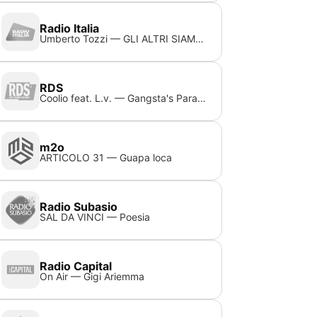
Radio Italia
Umberto Tozzi — GLI ALTRI SIAMO NOI (1991)
RDS
Coolio feat. L.v. — Gangsta's Paradise
m2o
ARTICOLO 31 — Guapa loca
Radio Subasio
SAL DA VINCI — Poesia
Radio Capital
On Air — Gigi Ariemma