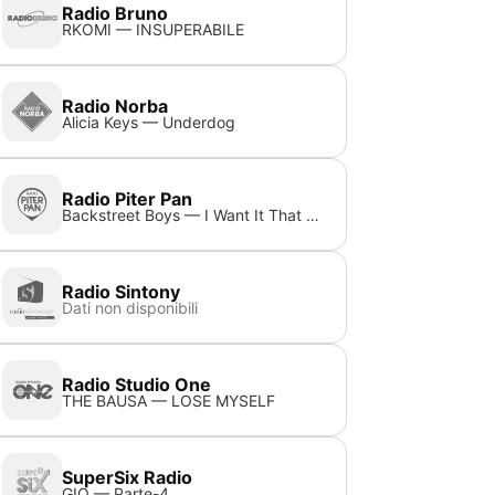
Radio Bruno
RKOMI — INSUPERABILE
Radio Norba
Alicia Keys — Underdog
Radio Piter Pan
Backstreet Boys — I Want It That Way (Reimagined)
Radio Sintony
Dati non disponibili
Radio Studio One
THE BAUSA — LOSE MYSELF
SuperSix Radio
GIO — Parte-4