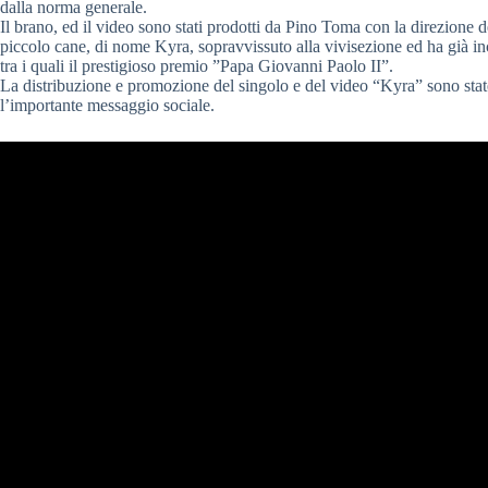
dalla norma generale.
Il brano, ed il video sono stati prodotti da Pino Toma con la direzione d
piccolo cane, di nome Kyra, sopravvissuto alla vivisezione ed ha già in
tra i quali il prestigioso premio ”Papa Giovanni Paolo II”.
La distribuzione e promozione del singolo e del video “Kyra” sono stat
l’importante messaggio sociale.