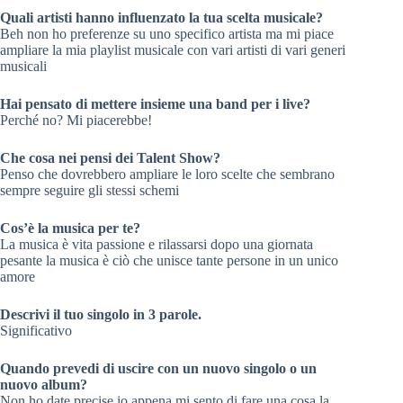
Quali artisti hanno influenzato la tua scelta musicale?
Beh non ho preferenze su uno specifico artista ma mi piace
ampliare la mia playlist musicale con vari artisti di vari generi
musicali
Hai pensato di mettere insieme una band per i live?
Perché no? Mi piacerebbe!
Che cosa nei pensi dei Talent Show?
Penso che dovrebbero ampliare le loro scelte che sembrano
sempre seguire gli stessi schemi
Cos’è la musica per te?
La musica è vita passione e rilassarsi dopo una giornata
pesante la musica è ciò che unisce tante persone in un unico
amore
Descrivi il tuo singolo in 3 parole.
Significativo
Quando prevedi di uscire con un nuovo singolo o un
nuovo album?
Non ho date precise io appena mi sento di fare una cosa la