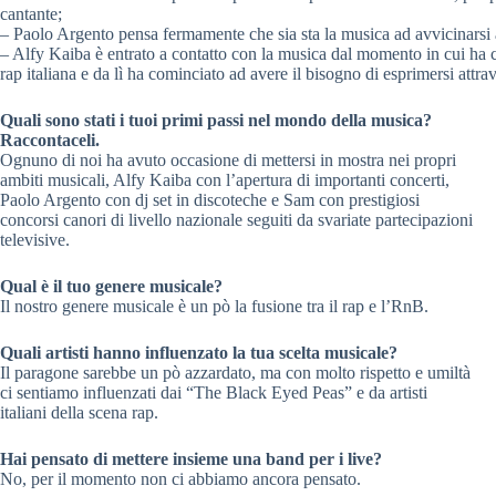
cantante;
– Paolo Argento pensa fermamente che sia sta la musica ad avvicinarsi a 
– Alfy Kaiba è entrato a contatto con la musica dal momento in cui ha co
rap italiana e da lì ha cominciato ad avere il bisogno di esprimersi attrav
Quali sono stati i tuoi primi passi nel mondo della musica?
Raccontaceli.
Ognuno di noi ha avuto occasione di mettersi in mostra nei propri
ambiti musicali, Alfy Kaiba con l’apertura di importanti concerti,
Paolo Argento con dj set in discoteche e Sam con prestigiosi
concorsi canori di livello nazionale seguiti da svariate partecipazioni
televisive.
Qual è il tuo genere musicale?
Il nostro genere musicale è un pò la fusione tra il rap e l’RnB.
Quali artisti hanno influenzato la tua scelta musicale?
Il paragone sarebbe un pò azzardato, ma con molto rispetto e umiltà
ci sentiamo influenzati dai “The Black Eyed Peas” e da artisti
italiani della scena rap.
Hai pensato di mettere insieme una band per i live?
No, per il momento non ci abbiamo ancora pensato.