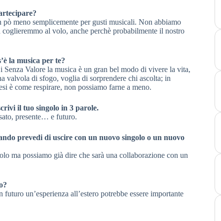
artecipare?
i un pò meno semplicemente per gusti musicali. Non abbiamo
 la coglieremmo al volo, anche perchè probabilmente il nostro
’è la musica per te?
 i Senza Valore la musica è un gran bel modo di vivere la vita,
na valvola di sfogo, voglia di sorprendere chi ascolta; in
tesi è come respirare, non possiamo farne a meno.
crivi il tuo singolo in 3 parole.
sato, presente… e futuro.
ndo prevedi di uscire con un nuovo singolo o un nuovo
golo ma possiamo già dire che sarà una collaborazione con un
ro?
n futuro un’esperienza all’estero potrebbe essere importante