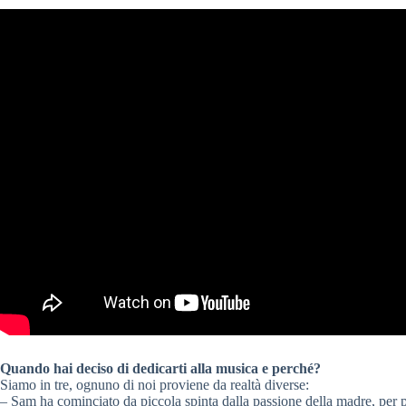
Quando hai deciso di dedicarti alla musica e perché?
Siamo in tre, ognuno di noi proviene da realtà diverse:
– Sam ha cominciato da piccola spinta dalla passione della madre, per p