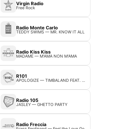
Virgin Radio
Free Rock
Radio Monte Carlo
TEDDY SWIMS — MR. KNOW IT ALL
Radio Kiss Kiss
MADAME — M'AMA NON M'AMA
R101
APOLOGIZE — TIMBALAND FEAT. ONEREPUBLIC
Radio 105
JASLEY — GHETTO PARTY
Radio Freccia
Franz Ferdinand — Feel the Love Go