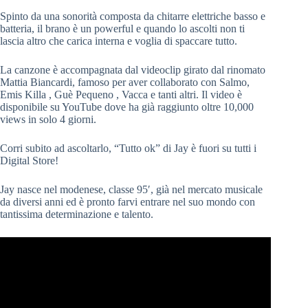
Spinto da una sonorità composta da chitarre elettriche basso e
batteria, il brano è un powerful e quando lo ascolti non ti
lascia altro che carica interna e voglia di spaccare tutto.
La canzone è accompagnata dal videoclip girato dal rinomato
Mattia Biancardi, famoso per aver collaborato con Salmo,
Emis Killa , Guè Pequeno , Vacca e tanti altri. Il video è
disponibile su YouTube dove ha già raggiunto oltre 10,000
views in solo 4 giorni.
Corri subito ad ascoltarlo, “Tutto ok” di Jay è fuori su tutti i
Digital Store!
Jay nasce nel modenese, classe 95′, già nel mercato musicale
da diversi anni ed è pronto farvi entrare nel suo mondo con
tantissima determinazione e talento.