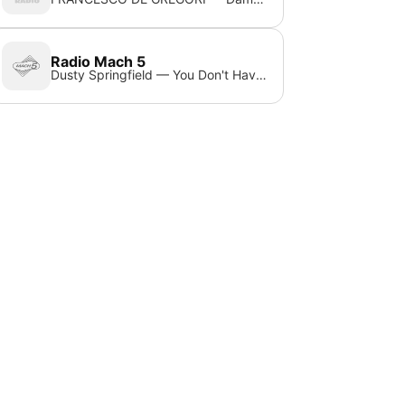
Radio Mach 5
Dusty Springfield — You Don't Have To Say You Love Me