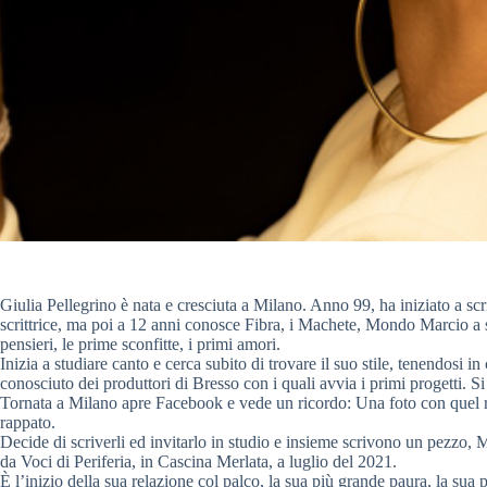
Giulia Pellegrino è nata e cresciuta a Milano. Anno 99, ha iniziato a scri
scrittrice, ma poi a 12 anni conosce Fibra, i Machete, Mondo Marcio a sc
pensieri, le prime sconfitte, i primi amori.
Inizia a studiare canto e cerca subito di trovare il suo stile, tenendosi 
conosciuto dei produttori di Bresso con i quali avvia i primi progetti. S
Tornata a Milano apre Facebook e vede un ricordo: Una foto con quel ra
rappato.
Decide di scriverli ed invitarlo in studio e insieme scrivono un pezzo, 
da Voci di Periferia, in Cascina Merlata, a luglio del 2021.
È l’inizio della sua relazione col palco, la sua più grande paura, la sua 