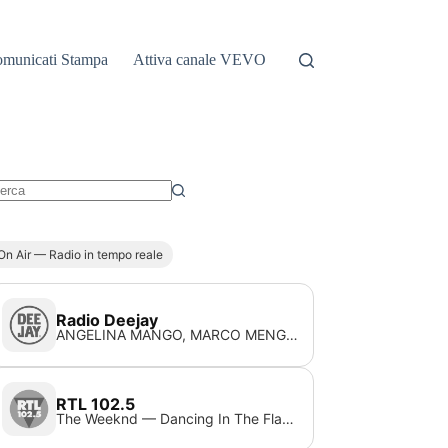
municati Stampa
Attiva canale VEVO
essun
sultato
On Air — Radio in tempo reale
Radio Deejay
ANGELINA MANGO, MARCO MENGONI — Canto d'amore (con Marco Mengoni)
RTL 102.5
The Weeknd — Dancing In The Flames