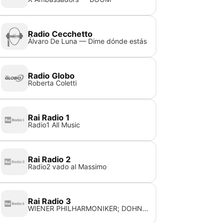
Radio Cecchetto
Álvaro De Luna — Dime dónde estás
Radio Globo
Roberta Coletti
Rai Radio 1
Radio1 All Music
Rai Radio 2
Radio2 vado al Massimo
Rai Radio 3
WIENER PHILHARMONIKER; DOHNANYI CHRISTOPH VON — MENDELSSOHN - BARTHOLDY FELIX SINFONIA N. 3 IN LA MIN OP. 56 SCOZZESE