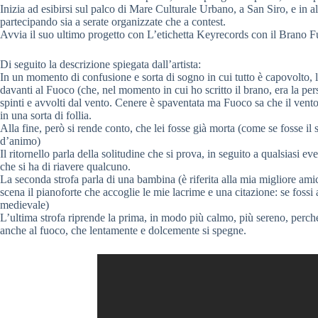
Inizia ad esibirsi sul palco di Mare Culturale Urbano, a San Siro, e in 
partecipando sia a serate organizzate che a contest.
Avvia il suo ultimo progetto con L’etichetta Keyrecords con il Brano Fu
Di seguito la descrizione spiegata dall’artista:
In un momento di confusione e sorta di sogno in cui tutto è capovolto, la
davanti al Fuoco (che, nel momento in cui ho scritto il brano, era la pe
spinti e avvolti dal vento. Cenere è spaventata ma Fuoco sa che il vento 
in una sorta di follia.
Alla fine, però si rende conto, che lei fosse già morta (come se fosse il
d’animo)
Il ritornello parla della solitudine che si prova, in seguito a qualsiasi 
che si ha di riavere qualcuno.
La seconda strofa parla di una bambina (è riferita alla mia migliore amic
scena il pianoforte che accoglie le mie lacrime e una citazione: se fossi
medievale)
L’ultima strofa riprende la prima, in modo più calmo, più sereno, perché 
anche al fuoco, che lentamente e dolcemente si spegne.