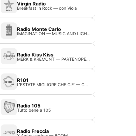
Virgin Radio
Breakfast In Rock — con Viola
Radio Monte Carlo
IMAGINATION — MUSIC AND LIGHTS
Radio Kiss Kiss
MERK & KREMONT — PARTENOPE (FEAT. SERENA BRANCALE, THE KOLORS)
R101
L'ESTATE MIGLIORE CHE C'E' — CRISTINA D'AVENA FEAT. PROCEDIAMO
Radio 105
Tutto bene a 105
Radio Freccia
X Ambassadors — BOOM