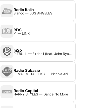
Radio Italia
Blanco — LOS ANGELES
RDS
-1 — LINK
m2o
PITBULL — Fireball (feat. John Ryan)
Radio Subasio
ERMAL META, ELISA — Piccola Anima (Feat. Elisa)
Radio Capital
HARRY STYLES — Dance No More