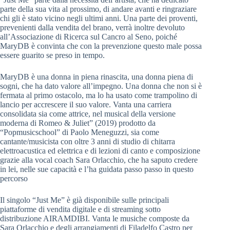
parte della sua vita al prossimo, di andare avanti e ringraziare
chi gli è stato vicino negli ultimi anni. Una parte dei proventi,
prevenienti dalla vendita del brano, verrà inoltre devoluto
all’Associazione di Ricerca sul Cancro al Seno, poiché
MaryDB è convinta che con la prevenzione questo male possa
essere guarito se preso in tempo.
MaryDB è una donna in piena rinascita, una donna piena di
sogni, che ha dato valore all’impegno. Una donna che non si è
fermata al primo ostacolo, ma lo ha usato come trampolino di
lancio per accrescere il suo valore. Vanta una carriera
consolidata sia come attrice, nel musical della versione
moderna di Romeo & Juliet” (2019) prodotto da
“Popmusicschool” di Paolo Meneguzzi, sia come
cantante/musicista con oltre 3 anni di studio di chitarra
elettroacustica ed elettrica e di lezioni di canto e composizione
grazie alla vocal coach Sara Orlacchio, che ha saputo credere
in lei, nelle sue capacità e l’ha guidata passo passo in questo
percorso
Il singolo “Just Me” è già disponibile sulle principali
piattaforme di vendita digitale e di streaming sotto
distribuzione AIRAMDIBI. Vanta le musiche composte da
Sara Orlacchio e degli arrangiamenti di Filadelfo Castro per