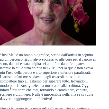
“Just Me” è un brano biografico, scritto dall’artista in seguito
ad un percorso riabilitativo successivo alle cure per il cancro al
seno, dal cui è stata colpita sei anni fa e da un’emiparesi
laterale in cui è stata colpita nel 2019, per la quale non aveva
più l’uso della parola e arto superiore e inferiore paralizzati.
L’artista infatti messa davanti agli ostacoli, ha saputo
combattere fino all’estremo per superare tutto, trovando il
modo per rialzarsi grazie alla musica ed alla scrittura. Oggi
infatti è più forte che mai, tornando a camminare, cantare,
scrivere e dipingere. Nulla è impossibile nella vita se si vuole
davvero raggiungere un obiettivo!
“Just Me” parte dalla necessità dell’artista, che ha dedicato