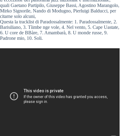
quali Gaetano Partipilo, Giuseppe Bassi, Agostino Marangolo,
Mirko Signorile, Nando di Modugno, Pierluigi Balducci, per
citarne solo alcuni,
Questa la tracklist di Paradossalmente: 1. Paradossalmente, 2.
Barisiliano, 3. Tìimbe nge vole, 4. Nel vento, 5. Cape Uastate,
6. U core de BBàre, 7. Amambarà, 8. U monde russe, 9.
Padrone mio, 10. Soli.