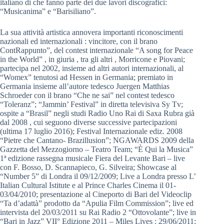
italiano di che fanno parte dei due lavori discografici:
“Musicanima” e “Barisiliano”.
La sua attività artistica annovera importanti riconoscimenti
nazionali ed internazionali : vincitore, con il brano
ContRappunto”, del contest internazionale “A song for Peace
in the World” , in giuria , tra gli altri , Morricone e Piovani;
partecipa nel 2002, insieme ad altri autori internazionali, al
“Womex” tenutosi ad Hessen in Germania; premiato in
Germania insieme all’autore tedesco Juergen Matthias
Schroeder con il brano “Che ne sai” nel contest tedesco
“Toleranz”; “Jammin’ Festival” in diretta televisiva Sy Tv;
ospite a “Brasil” negli studi Radio Uno Rai di Saxa Rubra già
dal 2008 , cui seguono diverse successive partecipazioni
(ultima 17 luglio 2016); Festival Internazionale ediz. 2008
“Pietre che Cantano- Brazillusion”; NGAWARDS 2009 della
Gazzetta del Mezzogiorno – Teatro Team; “È Qui la Musica”
1ª edizione rassegna musicale Fiera del Levante Bari – live
con F. Bosso, D. Scannapieco, G. Silveira; Showcase al
“Number 5” di Londra il 09/12/2009; Live a Londra presso L’
Italian Cultural Istitute e al Prince Charles Cinema il 01-
03/04/2010; presentazione al Cineporto di Bari del Videoclip
“Ta d’adattà” prodotto da “Apulia Film Commission”; live ed
intervista del 20/03/2011 su Rai Radio 2 “Ottovolante”; live in
“Bari in Jazz” VII° Edizione 2011 – Miles Lives : 29/06/2011;