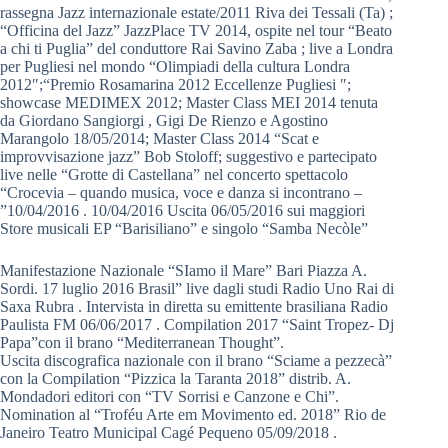
rassegna Jazz internazionale estate/2011 Riva dei Tessali (Ta) ;
“Officina del Jazz” JazzPlace TV 2014, ospite nel tour “Beato
a chi ti Puglia” del conduttore Rai Savino Zaba ; live a Londra
per Pugliesi nel mondo “Olimpiadi della cultura Londra
2012″;“Premio Rosamarina 2012 Eccellenze Pugliesi ″;
showcase MEDIMEX 2012; Master Class MEI 2014 tenuta
da Giordano Sangiorgi , Gigi De Rienzo e Agostino
Marangolo 18/05/2014; Master Class 2014 “Scat e
improvvisazione jazz” Bob Stoloff; suggestivo e partecipato
live nelle “Grotte di Castellana” nel concerto spettacolo
“Crocevia – quando musica, voce e danza si incontrano –
”10/04/2016 . 10/04/2016 Uscita 06/05/2016 sui maggiori
Store musicali EP “Barisiliano” e singolo “Samba Necòle”
Manifestazione Nazionale “SIamo il Mare” Bari Piazza A.
Sordi. 17 luglio 2016 Brasil” live dagli studi Radio Uno Rai di
Saxa Rubra . Intervista in diretta su emittente brasiliana Radio
Paulista FM 06/06/2017 . Compilation 2017 “Saint Tropez- Dj
Papa”con il brano “Mediterranean Thought”.
Uscita discografica nazionale con il brano “Sciame a pezzecà”
con la Compilation “Pizzica la Taranta 2018” distrib. A.
Mondadori editori con “TV Sorrisi e Canzone e Chi”.
Nomination al “Troféu Arte em Movimento ed. 2018” Rio de
Janeiro Teatro Municipal Cagé Pequeno 05/09/2018 .