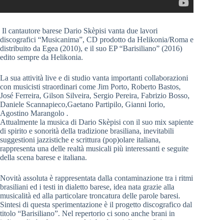
Il cantautore barese Dario Skèpisi vanta due lavori
discografici “Musicanima”, CD prodotto da Helikonia/Roma e
distribuito da Egea (2010), e il suo EP “Barisiliano” (2016)
edito sempre da Helikonia.
La sua attività live e di studio vanta importanti collaborazioni
con musicisti straordinari come Jim Porto, Roberto Bastos,
José Ferreira, Gilson Silveira, Sergio Pereira, Fabrizio Bosso,
Daniele Scannapieco,Gaetano Partipilo, Gianni Iorio,
Agostino Marangolo .
Attualmente la musica di Dario Skèpisi con il suo mix sapiente
di spirito e sonorità della tradizione brasiliana, inevitabili
suggestioni jazzistiche e scrittura (pop)olare italiana,
rappresenta una delle realtà musicali più interessanti e seguite
della scena barese e italiana.
Novità assoluta è rappresentata dalla contaminazione tra i ritmi
brasiliani ed i testi in dialetto barese, idea nata grazie alla
musicalità ed alla particolare troncatura delle parole baresi.
Sintesi di questa sperimentazione è il progetto discografico dal
titolo “Barisiliano”. Nel repertorio ci sono anche brani in