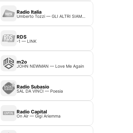
Radio Italia
Umberto Tozzi — GLI ALTRI SIAMO NOI (1991)
RDS
-1 — LINK
m2o
JOHN NEWMAN — Love Me Again
Radio Subasio
SAL DA VINCI — Poesia
Radio Capital
On Air — Gigi Ariemma