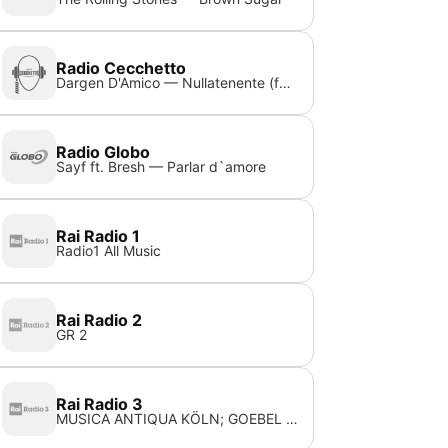
Radio Cecchetto
Dargen D'Amico — Nullatenente (feat. Massimo Pericolo, Jake La Furia)
Radio Globo
Sayf ft. Bresh — Parlar d`amore
Rai Radio 1
Radio1 All Music
Rai Radio 2
GR 2
Rai Radio 3
MUSICA ANTIQUA KÖLN; GOEBEL R. — BIBER HEINRICH IGNAZ FRANZ VON PARTITA III IN LA MAG PER DUE VL E B.C