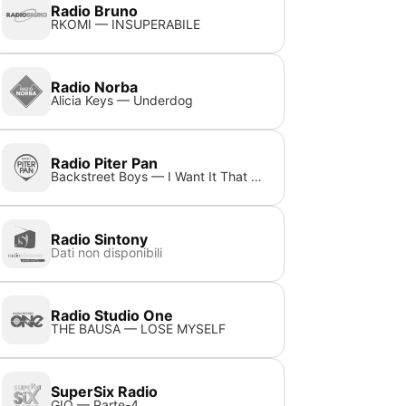
Radio Bruno
RKOMI — INSUPERABILE
Radio Norba
Alicia Keys — Underdog
Radio Piter Pan
Backstreet Boys — I Want It That Way (Reimagined)
Radio Sintony
Dati non disponibili
Radio Studio One
THE BAUSA — LOSE MYSELF
SuperSix Radio
GIO — Parte-4