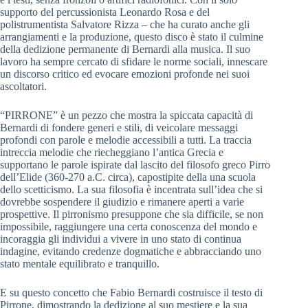
supporto del percussionista Leonardo Rosa e del
polistrumentista Salvatore Rizza – che ha curato anche gli
arrangiamenti e la produzione, questo disco è stato il culmine
della dedizione permanente di Bernardi alla musica. Il suo
lavoro ha sempre cercato di sfidare le norme sociali, innescare
un discorso critico ed evocare emozioni profonde nei suoi
ascoltatori.
“PIRRONE” è un pezzo che mostra la spiccata capacità di
Bernardi di fondere generi e stili, di veicolare messaggi
profondi con parole e melodie accessibili a tutti. La traccia
intreccia melodie che riecheggiano l’antica Grecia e
supportano le parole ispirate dal lascito del filosofo greco Pirro
dell’Elide (360-270 a.C. circa), capostipite della una scuola
dello scetticismo. La sua filosofia è incentrata sull’idea che si
dovrebbe sospendere il giudizio e rimanere aperti a varie
prospettive. Il pirronismo presuppone che sia difficile, se non
impossibile, raggiungere una certa conoscenza del mondo e
incoraggia gli individui a vivere in uno stato di continua
indagine, evitando credenze dogmatiche e abbracciando uno
stato mentale equilibrato e tranquillo.
E su questo concetto che Fabio Bernardi costruisce il testo di
Pirrone, dimostrando la dedizione al suo mestiere e la sua