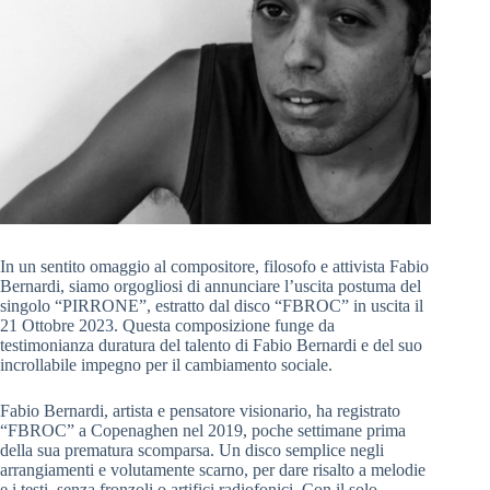
In un sentito omaggio al compositore, filosofo e attivista Fabio
Bernardi, siamo orgogliosi di annunciare l’uscita postuma del
singolo “PIRRONE”, estratto dal disco “FBROC” in uscita il
21 Ottobre 2023. Questa composizione funge da
testimonianza duratura del talento di Fabio Bernardi e del suo
incrollabile impegno per il cambiamento sociale.
Fabio Bernardi, artista e pensatore visionario, ha registrato
“FBROC” a Copenaghen nel 2019, poche settimane prima
della sua prematura scomparsa. Un disco semplice negli
arrangiamenti e volutamente scarno, per dare risalto a melodie
e i testi, senza fronzoli o artifici radiofonici. Con il solo