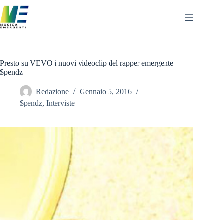
Salta
al
contenuto
Presto su VEVO i nuovi videoclip del rapper emergente
$pendz
Redazione
Gennaio 5, 2016
$pendz
,
Interviste