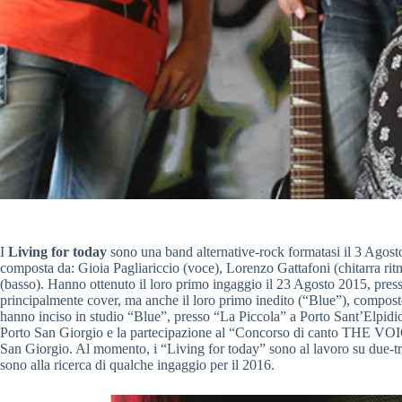
I
Living for today
sono una band alternative-rock formatasi il 3 Agost
composta da: Gioia Pagliariccio (voce), Lorenzo Gattafoni (chitarra ritm
(basso). Hanno ottenuto il loro primo ingaggio il 23 Agosto 2015, pre
principalmente cover, ma anche il loro primo inedito (“Blue”), composto
hanno inciso in studio “Blue”, presso “La Piccola” a Porto Sant’Elpidi
Porto San Giorgio e la partecipazione al “Concorso di canto THE VOICE
San Giorgio. Al momento, i “Living for today” sono al lavoro su due-tre 
sono alla ricerca di qualche ingaggio per il 2016.