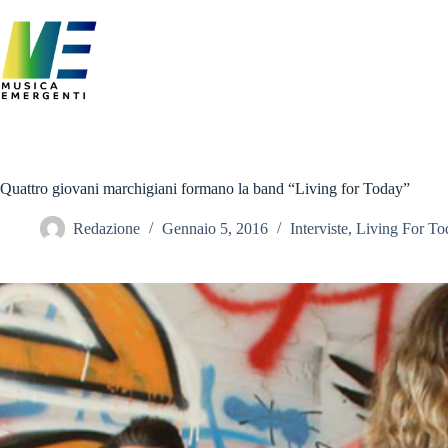
Salta
al
contenuto
Quattro giovani marchigiani formano la band “Living for Today”
Redazione
Gennaio 5, 2016
Interviste
,
Living For To