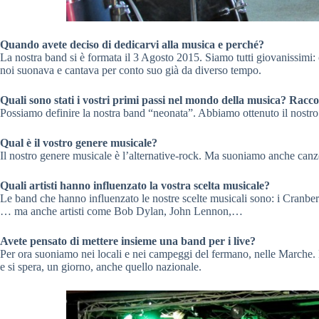
Quando avete deciso di dedicarvi alla musica e perché?
La nostra band si è formata il 3 Agosto 2015. Siamo tutti giovanissimi: 
noi suonava e cantava per conto suo già da diverso tempo.
Quali sono stati i vostri primi passi nel mondo della musica? Racc
Possiamo definire la nostra band “neonata”. Abbiamo ottenuto il nostro
Qual è il vostro genere musicale?
Il nostro genere musicale è l’alternative-rock. Ma suoniamo anche canzo
Quali artisti hanno influenzato la vostra scelta musicale?
Le band che hanno influenzato le nostre scelte musicali sono: i Cranberr
… ma anche artisti come Bob Dylan, John Lennon,…
Avete pensato di mettere insieme una band per i live?
Per ora suoniamo nei locali e nei campeggi del fermano, nelle Marche. La
e si spera, un giorno, anche quello nazionale.