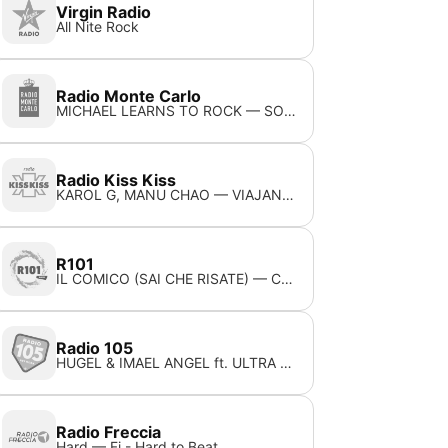
Virgin Radio
All Nite Rock
Radio Monte Carlo
MICHAEL LEARNS TO ROCK — SOMEDAY
Radio Kiss Kiss
KAROL G, MANU CHAO — VIAJANDO POR EL MUNDO
R101
IL COMICO (SAI CHE RISATE) — CESARE CREMONINI
Radio 105
HUGEL & IMAEL ANGEL ft. ULTRA NATÈ — MOVIN’ TO THE SUN
Radio Freccia
Hard — Fi - Hard to Beat