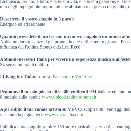
La musica, per noi, è tutto: è la nostra vita, è la nostra passione, è il n
uno degli impegni più importanti che abbiamo mai preso con gli altri, ma
Descrivete il vostro singolo in 3 parole.
Energico ed affascinante
Quando prevedete di uscire con un nuovo singolo o un nuovo alb
Abbiamo due-tre canzoni già pronte, in attesa di essere registrate. Pos
influenza dai Rolling Stones e da Lou Reed.
Abbandonereste l’Italia per vivere un’esperienza musicale all’este
Si, senza ombra di dubbio.
I
Living for Today
sono su
Facebook
e
YouTube
.
Promuovi il tuo singolo su oltre 300 emittenti FM
italiane ed entra n
il modulo sulla pagina
www.upload.radiopromoter.it
Apri subito il tuo canale artista su VEVO
, scopri tutti i vantaggi del
visitando la pagina web
www.vevoitalia.com
Pubblica il tuo singolo su oltre 150 store musicali e servizi di streaming