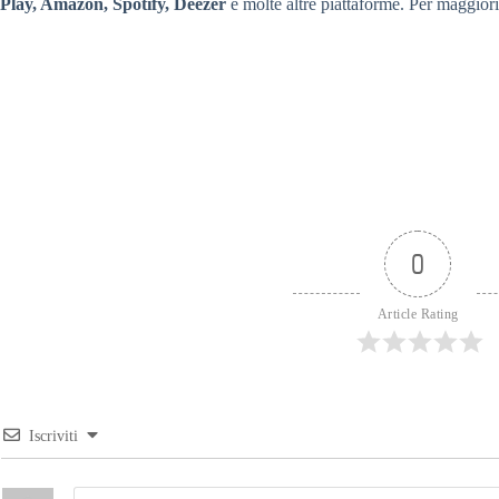
Play, Amazon, Spotify, Deezer
e molte altre piattaforme. Per maggiori
0
Article Rating
Iscriviti