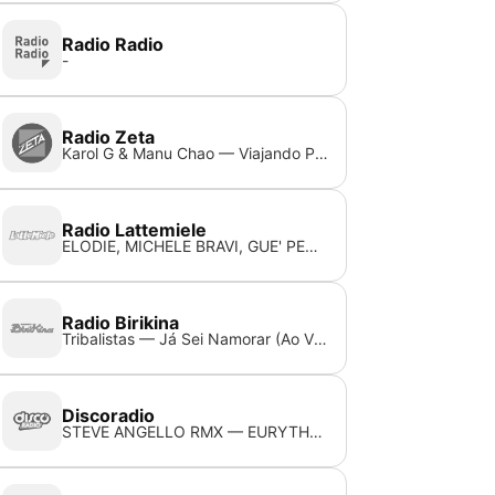
Radio Radio
-
Radio Zeta
Karol G & Manu Chao — Viajando Por El Mundo
Radio Lattemiele
ELODIE, MICHELE BRAVI, GUE' PEQUENO — NERO BALI
Radio Birikina
Tribalistas — Já Sei Namorar (Ao Vivo)
Discoradio
STEVE ANGELLO RMX — EURYTHMICS - SWEET DREAMS