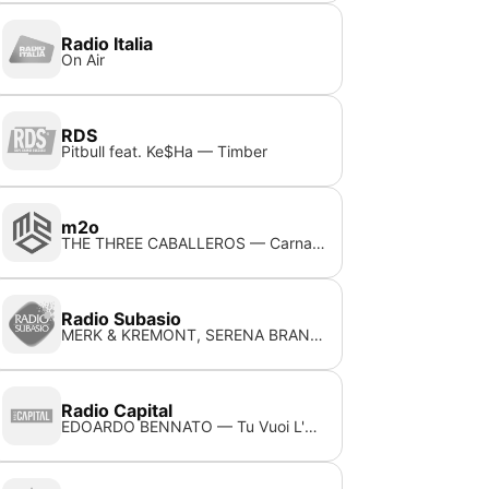
Radio Italia
On Air
RDS
Pitbull feat. Ke$Ha — Timber
m2o
THE THREE CABALLEROS — Carnaval De Paris (Original Mix)
Radio Subasio
MERK & KREMONT, SERENA BRANCALE, THE KOLORS — Partenope
Radio Capital
EDOARDO BENNATO — Tu Vuoi L'america