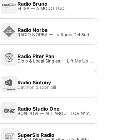
Radio Bruno
ELISA — A MODO TUO
Radio Norba
RADIO NORBA — La Radio Del Sud
Radio Piter Pan
Diplo & Local Singles — Lift Me Up (feat. Jem Cooke)
Radio Sintony
Dati non disponibili
Radio Studio One
BON JOVI — ALL ABOUT LOVIN' YOU
SuperSix Radio
OLIVIA DEAN — So Easy (To Fall In Love)