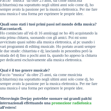
Faccio “musica” da oltre 25 anni, sia come musicista
(chitarrista) ma soprattutto negli ultimi anni solo come dj, ho
sempre avuto la passione per la musica elettronica. Per me fare
una musica è una forma per esprimere le proprie idee.
Quali sono stati i tuoi primi passi nel mondo della musica?
Raccontaceli.
Ho cominciato all’età di 16 anni(oggi ne ho 40) acquistando la
mia prima chitarra, suonando con gli amici. Poi mi sono
avvicinato quasi subito alla musica elettronica, al pc usando i
vari programmi di editing musicale. Ho portato avanti sempre
le due strade: chitarrista e dj; lasciando in penombra però la
strada del dj fino a pochi anni fa, quando ho appeso la chitarra
per dedicarmi esclusivamente alla musica elettronica.
Qual è il tuo genere musicale?
Faccio “musica” da oltre 25 anni, sia come musicista
(chitarrista) ma soprattutto negli ultimi anni solo come dj, ho
sempre avuto la passione per la musica elettronica. Per me fare
una musica è una forma per esprimere le proprie idee.
Merovingio Deejay potrebbe suonare sui grandi palchi
internazionali effettuando una
promozione radiofonica
all’estero!