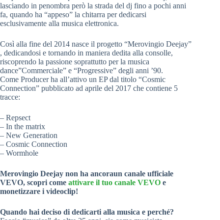
lasciando in penombra però la strada del dj fino a pochi anni
fa, quando ha “appeso” la chitarra per dedicarsi
esclusivamente alla musica elettronica.
Così alla fine del 2014 nasce il progetto “Merovingio Deejay”
, dedicandosi e tornando in maniera dedita alla consolle,
riscoprendo la passione soprattutto per la musica
dance”Commerciale” e “Progressive” degli anni ’90.
Come Producer ha all’attivo un EP dal titolo “Cosmic
Connection” pubblicato ad aprile del 2017 che contiene 5
tracce:
– Repsect
– In the matrix
– New Generation
– Cosmic Connection
– Wormhole
Merovingio Deejay non ha ancoraun canale ufficiale
VEVO, scopri come
attivare il tuo canale VEVO
e
monetizzare i videoclip!
Quando hai deciso di dedicarti alla musica e perché?