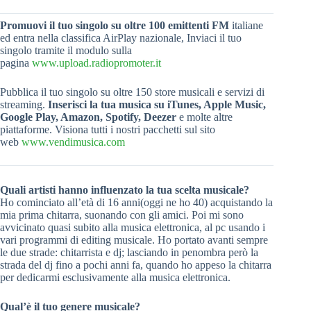
Promuovi il tuo singolo su oltre 100 emittenti FM
italiane
ed entra nella classifica AirPlay nazionale, Inviaci il tuo
singolo tramite il modulo sulla
pagina
www.upload.radiopromoter.it
Pubblica il tuo singolo su oltre 150 store musicali e servizi di
streaming.
Inserisci la tua musica su iTunes, Apple Music,
Google Play, Amazon, Spotify, Deezer
e molte altre
piattaforme. Visiona tutti i nostri pacchetti sul sito
web
www.vendimusica.com
Quali artisti hanno influenzato la tua scelta musicale?
Ho cominciato all’età di 16 anni(oggi ne ho 40) acquistando la
mia prima chitarra, suonando con gli amici. Poi mi sono
avvicinato quasi subito alla musica elettronica, al pc usando i
vari programmi di editing musicale. Ho portato avanti sempre
le due strade: chitarrista e dj; lasciando in penombra però la
strada del dj fino a pochi anni fa, quando ho appeso la chitarra
per dedicarmi esclusivamente alla musica elettronica.
Qual’è il tuo genere musicale?