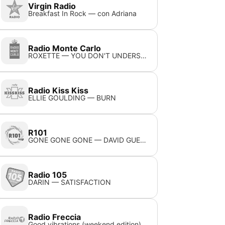
Virgin Radio
Breakfast In Rock — con Adriana
Radio Monte Carlo
ROXETTE — YOU DON'T UNDERSTAND ME
Radio Kiss Kiss
ELLIE GOULDING — BURN
R101
GONE GONE GONE — DAVID GUETTA, TEDDY SWIMS, TONES AND I
Radio 105
DARIN — SATISFACTION
Radio Freccia
Good vibrations (weekend edition)