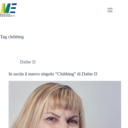
Salta
al
contenuto
Tag
clubbing
Dafne D
In uscita il nuovo singolo “Clubbing” di Dafne D