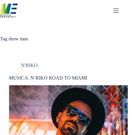
Salta
al
contenuto
Tag
show man
N'RIKO
MUSICA: N’RIKO ROAD TO MIAMI