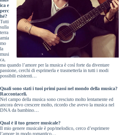
ica e
perc
hé?
Tutti
sulla
terra
amia
mo
la
musi
ca,
ma quando l’amore per la musica è così forte da diventare
passione, cerchi di esprimerla e trasmetterla in tutti i modi
possibili esistenti…
Quali sono stati i tuoi primi passi nel mondo della musica?
Raccontaceli.
Nel campo della musica sono cresciuto molto lentamente ed
ancora devo crescere molto, ricordo che avevo la musica nel
DNA da bambino…
Qual è il tuo genere musicale?
Il mio genere musicale è pop/melodico, cerco d’esprimere
l’amore in modo romantico…