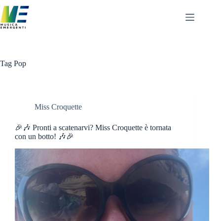
Salta
al
contenuto
Tag
Pop
Miss Croquette
🎉🎶 Pronti a scatenarvi? Miss Croquette è tornata
con un botto! 🎶🎉