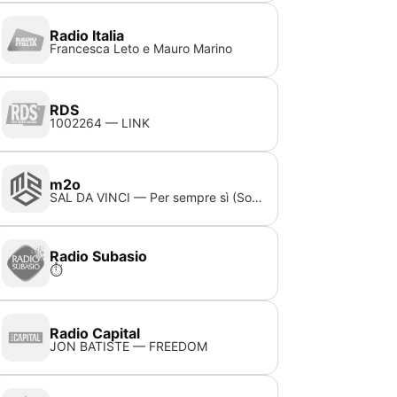
Radio Italia
Francesca Leto e Mauro Marino
RDS
1002264 — LINK
m2o
SAL DA VINCI — Per sempre sì (Socievole Adalwolf Bootleg Remix)
Radio Subasio
⏱️
Radio Capital
JON BATISTE — FREEDOM