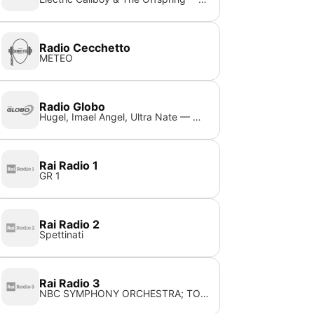
Radio Cecchetto
METEO
Radio Globo
Hugel, Imael Angel, Ultra Nate — Movin to the sun
Rai Radio 1
GR 1
Rai Radio 2
Spettinati
Rai Radio 3
NBC SYMPHONY ORCHESTRA; TOSCANINI A. — BIZET GEORGES CARMEN: SUITE DALL'OPERA