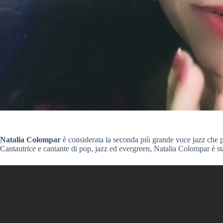
Natalia Colompar
è considerata la seconda più grande voce jazz che
Cantautrice e cantante di pop, jazz ed evergreen, Natalia Colompar è stat