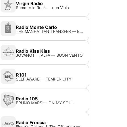
Virgin Radio
Summer in Rock — con Viola
Radio Monte Carlo
THE MANHATTAN TRANSFER — BOY FROM NEW YORK CITY
Radio Kiss Kiss
JOVANOTTI, ALFA — BUON VENTO
R101
SELF AWARE — TEMPER CITY
Radio 105
BRUNO MARS — ON MY SOUL
Radio Freccia
Electric Callboy & The Offspring — Let The Good Times Roll