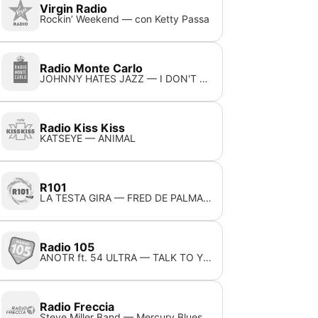
Virgin Radio
Rockin’ Weekend — con Ketty Passa
Radio Monte Carlo
JOHNNY HATES JAZZ — I DON'T WANT TO BE A HERO
Radio Kiss Kiss
KATSEYE — ANIMAL
R101
LA TESTA GIRA — FRED DE PALMA, ANITTA, EMIS KILLA
Radio 105
ANOTR ft. 54 ULTRA — TALK TO YOU
Radio Freccia
Steve Miller Band — Mercury Blues