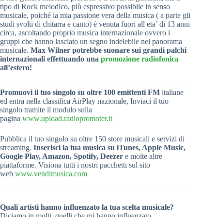
tipo di Rock melodico, più espressivo possibile in senso
musicale, poiché la mia passione vera della musica ( a parte gli
studi svolti di chitarra e canto) è venuta fuori all eta’ di 13 anni
circa, ascoltando proprio musica internazionale ovvero i
gruppi che hanno lasciato un segno indelebile nel panorama
musicale.
Max Wilner potrebbe suonare sui grandi palchi
internazionali effettuando una
promozione radiofonica
all’estero!
Promuovi il tuo singolo su oltre 100 emittenti FM
italiane
ed entra nella classifica AirPlay nazionale, Inviaci il tuo
singolo tramite il modulo sulla
pagina
www.upload.radiopromoter.it
Pubblica il tuo singolo su oltre 150 store musicali e servizi di
streaming.
Inserisci la tua musica su iTunes, Apple Music,
Google Play, Amazon, Spotify, Deezer
e molte altre
piattaforme. Visiona tutti i nostri pacchetti sul sito
web
www.vendimusica.com
Quali artisti hanno influenzato la tua scelta musicale?
Diciamo in molti, quelli che mi hanno influenzato