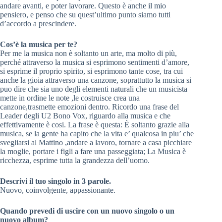
andare avanti, e poter lavorare. Questo è anche il mio
pensiero, e penso che su quest’ultimo punto siamo tutti
d’accordo a prescindere.
Cos’è la musica per te?
Per me la musica non è soltanto un arte, ma molto di più,
perché attraverso la musica si esprimono sentimenti d’amore,
si esprime il proprio spirito, si esprimono tante cose, tra cui
anche la gioia attraverso una canzone, soprattutto la musica si
puo dire che sia uno degli elementi naturali che un musicista
mette in ordine le note ,le costruisce crea una
canzone,trasmette emozioni dentro. Ricordo una frase del
Leader degli U2 Bono Vox, riguardo alla musica e che
effettivamente è cosi. La frase è questa: È soltanto grazie alla
musica, se la gente ha capito che la vita e’ qualcosa in piu’ che
svegliarsi al Mattino ,andare a lavoro, tornare a casa picchiare
la moglie, portare i figli a fare una passeggiata; La Musica è
ricchezza, esprime tutta la grandezza dell’uomo.
Descrivi il tuo singolo in 3 parole.
Nuovo, coinvolgente, appassionante.
Quando prevedi di uscire con un nuovo singolo o un
nuovo album?