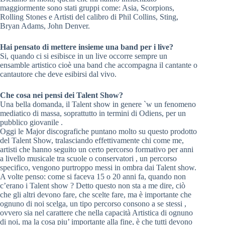
maggiormente sono stati gruppi come: Asia, Scorpions,
Rolling Stones e Artisti del calibro di Phil Collins, Sting,
Bryan Adams, John Denver.
Hai pensato di mettere insieme una band per i live?
Si, quando ci si esibisce in un live occorre sempre un
ensamble artistico cioè una band che accompagna il cantante o
cantautore che deve esibirsi dal vivo.
Che cosa nei pensi dei Talent Show?
Una bella domanda, il Talent show in genere `w un fenomeno
mediatico di massa, soprattutto in termini di Odiens, per un
pubblico giovanile .
Oggi le Major discografiche puntano molto su questo prodotto
del Talent Show, tralasciando effettivamente chi come me,
artisti che hanno seguito un certo percorso formativo per anni
a livello musicale tra scuole o conservatori , un percorso
specifico, vengono purtroppo messi in ombra dai Talent show.
A volte penso: come si faceva 15 o 20 anni fa, quando non
c’erano i Talent show ? Detto questo non sta a me dire, ciò
che gli altri devono fare, che scelte fare, ma è importante che
ognuno di noi scelga, un tipo percorso consono a se stessi ,
ovvero sia nel carattere che nella capacità Artistica di ognuno
di noi, ma la cosa piu’ importante alla fine, è che tutti devono