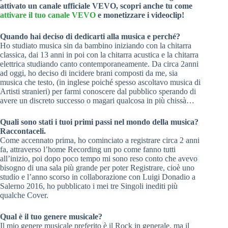
attivato un canale ufficiale VEVO, scopri anche tu come
attivare il tuo canale VEVO
e monetizzare i videoclip!
Quando hai deciso di dedicarti alla musica e perché?
Ho studiato musica sin da bambino iniziando con la chitarra
classica, dai 13 anni in poi con la chitarra acustica e la chitarra
elettrica studiando canto contemporaneamente. Da circa 2anni
ad oggi, ho deciso di incidere brani composti da me, sia
musica che testo, (in inglese poiché spesso ascoltavo musica di
Artisti stranieri) per farmi conoscere dal pubblico sperando di
avere un discreto successo o magari qualcosa in più chissà…
Quali sono stati i tuoi primi passi nel mondo della musica?
Raccontaceli.
Come accennato prima, ho cominciato a registrare circa 2 anni
fa, attraverso l’home Recording un po come fanno tutti
all’inizio, poi dopo poco tempo mi sono reso conto che avevo
bisogno di una sala più grande per poter Registrare, cioè uno
studio e l’anno scorso in collaborazione con Luigi Donadio a
Salerno 2016, ho pubblicato i mei tre Singoli inediti più
qualche Cover.
Qual è il tuo genere musicale?
Il mio genere musicale preferito è il Rock in generale, ma il