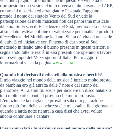
versione spagnola di Giorno che in questo EP viene da lei
riproposto in una veste del tutto diversa e più personale. L’ EP,
curato dal musicista ed arrangiatore Pasquale Faggiano,
prende il nome dal singolo Vento del Sud e vede la
partecipazione di molti musicisti noti del panorama musicale
italiano. Sulla scia di Eccellenze del Sud, premio nato in seno
al su citato festival col fine di valorizzare personalità e prodotti
d’eccellenza del Meridione italiano, Shara dà vita ad una serie
di attività ed iniziative con l’intento di dar voce al Sud
mettendo in risalto tutto il buono presente in questi territori e
segnalando tutte le realtà in essi presenti che operano a favore
dello sviluppo del Mezzogiorno d’Italia. Per maggiori
informazioni visita la pagina
www.shara.it
Quando hai deciso di dedicarti alla musica e perché?
Il mio viaggio nel mondo della musica è iniziato molto presto,
da bambina ero già attratta dalle 7 note e dal suono del
pianoforte. A 12 anni fui scelta per incidere un disco natalizio
tra i molti partecipanti al provino che mi fu proposto.
L’emozione e la magia che provai in sala di registrazione
furono più forti della stanchezza che mi assalì a fine giornata e
quando a tarda notte rientrai a casa dissi che avrei voluto
ancora continuare a cantare.
Quali sono stati i tuoi primi passi nel mondo della musica?