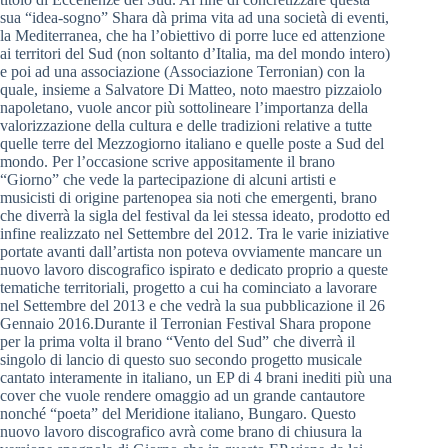
sua “idea-sogno” Shara dà prima vita ad una società di eventi,
la Mediterranea, che ha l’obiettivo di porre luce ed attenzione
ai territori del Sud (non soltanto d’Italia, ma del mondo intero)
e poi ad una associazione (Associazione Terronian) con la
quale, insieme a Salvatore Di Matteo, noto maestro pizzaiolo
napoletano, vuole ancor più sottolineare l’importanza della
valorizzazione della cultura e delle tradizioni relative a tutte
quelle terre del Mezzogiorno italiano e quelle poste a Sud del
mondo. Per l’occasione scrive appositamente il brano
“Giorno” che vede la partecipazione di alcuni artisti e
musicisti di origine partenopea sia noti che emergenti, brano
che diverrà la sigla del festival da lei stessa ideato, prodotto ed
infine realizzato nel Settembre del 2012. Tra le varie iniziative
portate avanti dall’artista non poteva ovviamente mancare un
nuovo lavoro discografico ispirato e dedicato proprio a queste
tematiche territoriali, progetto a cui ha cominciato a lavorare
nel Settembre del 2013 e che vedrà la sua pubblicazione il 26
Gennaio 2016.Durante il Terronian Festival Shara propone
per la prima volta il brano “Vento del Sud” che diverrà il
singolo di lancio di questo suo secondo progetto musicale
cantato interamente in italiano, un EP di 4 brani inediti più una
cover che vuole rendere omaggio ad un grande cantautore
nonché “poeta” del Meridione italiano, Bungaro. Questo
nuovo lavoro discografico avrà come brano di chiusura la