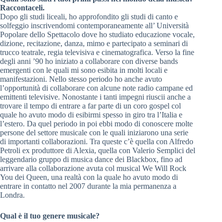
Raccontaceli.
Dopo gli studi liceali, ho approfondito gli studi di canto e
solfeggio inscrivendomi contemporaneamente all’ Università
Popolare dello Spettacolo dove ho studiato educazione vocale,
dizione, recitazione, danza, mimo e partecipato a seminari di
trucco teatrale, regia televisiva e cinematografica. Verso la fine
degli anni ’90 ho iniziato a collaborare con diverse bands
emergenti con le quali mi sono esibita in molti locali e
manifestazioni. Nello stesso periodo ho anche avuto
l’opportunità di collaborare con alcune note radio campane ed
emittenti televisive. Nonostante i tanti impegni riuscii anche a
trovare il tempo di entrare a far parte di un coro gospel col
quale ho avuto modo di esibirmi spesso in giro tra l’Italia e
l’estero. Da quel periodo in poi ebbi modo di conoscere molte
persone del settore musicale con le quali iniziarono una serie
di importanti collaborazioni. Tra queste c’è quella con Alfredo
Petroli ex produttore di Alexia, quella con Valerio Semplici del
leggendario gruppo di musica dance dei Blackbox, fino ad
arrivare alla collaborazione avuta col musical We Will Rock
You dei Queen, una realtà con la quale ho avuto modo di
entrare in contatto nel 2007 durante la mia permanenza a
Londra.
Qual è il tuo genere musicale?