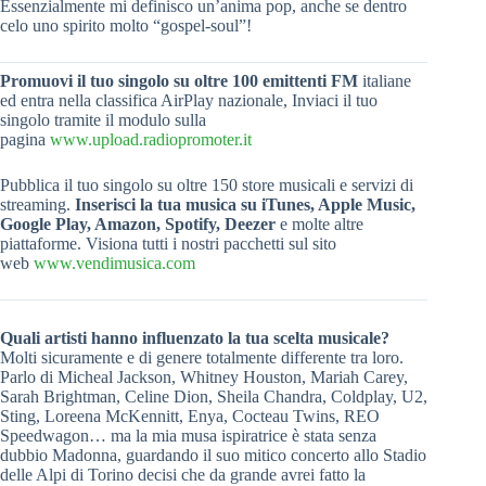
Essenzialmente mi definisco un’anima pop, anche se dentro
celo uno spirito molto “gospel-soul”!
Promuovi il tuo singolo su oltre 100 emittenti FM
italiane
ed entra nella classifica AirPlay nazionale, Inviaci il tuo
singolo tramite il modulo sulla
pagina
www.upload.radiopromoter.it
Pubblica il tuo singolo su oltre 150 store musicali e servizi di
streaming.
Inserisci la tua musica su iTunes, Apple Music,
Google Play, Amazon, Spotify, Deezer
e molte altre
piattaforme. Visiona tutti i nostri pacchetti sul sito
web
www.vendimusica.com
Quali artisti hanno influenzato la tua scelta musicale?
Molti sicuramente e di genere totalmente differente tra loro.
Parlo di Micheal Jackson, Whitney Houston, Mariah Carey,
Sarah Brightman, Celine Dion, Sheila Chandra, Coldplay, U2,
Sting, Loreena McKennitt, Enya, Cocteau Twins, REO
Speedwagon… ma la mia musa ispiratrice è stata senza
dubbio Madonna, guardando il suo mitico concerto allo Stadio
delle Alpi di Torino decisi che da grande avrei fatto la