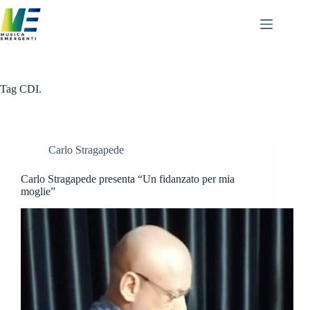
Salta
al
contenuto
Tag
CDI.
Carlo Stragapede
Carlo Stragapede presenta “Un fidanzato per mia
moglie”