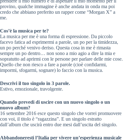
prendere il mio numero e di aspettare il mio momento per il
provino, qualche immagine è anche andata in onda ma poi
credo che abbiano preferito un rapper come “Morgan X” a
me.
Cos’è la musica per te?
La musica per me è una forma di espressione. Da piccolo
facevo fatica ad esprimermi a parole, un po per la timidezza,
un po perché venivo deriso. Questa cosa in me è rimasta
sempre un po dentro… non sono a mio agio a dire la mia e
sopratutto ad aprirmi con le persone per parlare delle mie cose.
Quello che non riesco a fare a parole (cioè confidarmi,
impormi, sfogarmi, sognare) lo faccio con la musica.
Descrivi il tuo singolo in 3 parole.
Estivo, emozionale, travolgente.
Quando prevedi di uscire con un nuovo singolo o un
nuovo album?
16 settembre 2016 esce questo singolo che vorrei promuovere
con voi, il titolo è “ragazzina”. E un singolo estratto
dall’album che uscirà entro due mesi dall’uscita del singolo.
Abbandoneresti l’Italia per vivere un’esperienza musicale