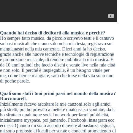
Quando hai deciso di dedicarti alla musica e perché?
Ho sempre fatto musica, da piccolo scrivevo testi e li cantavo
su basi musicali che erano solo nella mia testa, registravo sui
mangianastri nella mia camerata. Dieci anni fa ho deciso,
grazie anche alle nuove tecniche e tecnologie di registrazione
e promozione musicale, di rendere pubblica la mia musica. È
da 10 anni quindi che faccio dischi e serate live nella mia città
e non solo. Il perché è inspiegabile, è un bisogno vitale per
me, come bere e mangiare, sarà che forse nella vita sono uno
di poche parole.
Quali sono stati i tuoi primi passi nel mondo della musica?
Raccontaceli.
Inizialmente facevo ascoltare le mie canzoni solo agli amici
più stretti, poi ho provato a mettere qualcosa su youtube, da li
ho sfruttato qualunque social network per farmi pubblicità,
inizialmente myspace, poi jamendo, Facebook, instagram ecc
ecc ecc Quando mi sono accorto di avere abbastanza seguaci,
mi sono proposto ai locali per serate e concerti promettendo di