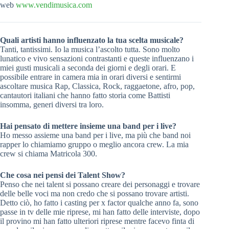
web
www.vendimusica.com
Quali artisti hanno influenzato la tua scelta musicale?
Tanti, tantissimi. Io la musica l’ascolto tutta. Sono molto
lunatico e vivo sensazioni contrastanti e queste influenzano i
miei gusti musicali a seconda dei giorni e degli orari. E
possibile entrare in camera mia in orari diversi e sentirmi
ascoltare musica Rap, Classica, Rock, raggaetone, afro, pop,
cantautori italiani che hanno fatto storia come Battisti
insomma, generi diversi tra loro.
Hai pensato di mettere insieme una band per i live?
Ho messo assieme una band per i live, ma più che band noi
rapper lo chiamiamo gruppo o meglio ancora crew. La mia
crew si chiama Matricola 300.
Che cosa nei pensi dei Talent Show?
Penso che nei talent si possano creare dei personaggi e trovare
delle belle voci ma non credo che si possano trovare artisti.
Detto ciò, ho fatto i casting per x factor qualche anno fa, sono
passe in tv delle mie riprese, mi han fatto delle interviste, dopo
il provino mi han fatto ulteriori riprese mentre facevo finta di