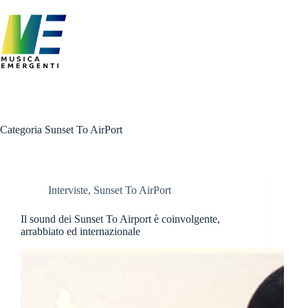
Salta
al
contenuto
Categoria
Sunset To AirPort
Interviste
,
Sunset To AirPort
Il sound dei Sunset To Airport è coinvolgente,
arrabbiato ed internazionale